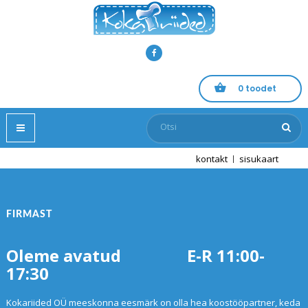
Facebook
0 toodet
Toggle
navigation
kontakt
sisukaart
FIRMAST
Oleme avatud E-R 11:00-
17:30
Kokariided OÜ meeskonna eesmärk on olla hea koostööpartner, keda