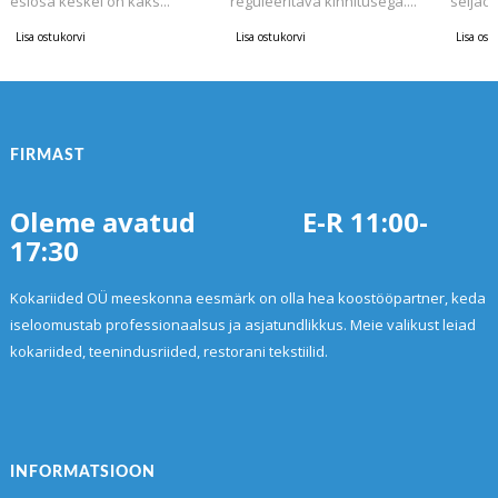
esiosa keskel on kaks...
reguleeritava kinnitusega....
seljaos
Lisa ostukorvi
Lisa ostukorvi
Lisa ost
FIRMAST
Oleme avatud E-R 11:00-
17:30
Kokariided OÜ meeskonna eesmärk on olla hea koostööpartner, keda
iseloomustab professionaalsus ja asjatundlikkus. Meie valikust leiad
kokariided, teenindusriided, restorani tekstiilid.
INFORMATSIOON