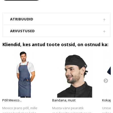
Face
ATRIBUUDID
ARVUSTUSED
Kliendid, kes antud toote ostsid, on ostnud ka:
Põll Mexico...
Bandana, must
Kokajak
Mexico Jeans põll, mille
Musta värvi pearätik
Unisex 