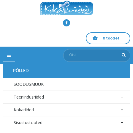
Facebook
0 toodet
Toggle
navigation
kontakt
sisukaart
PÕLLED
SOODUSMÜÜK
Teenindusriided
Kokariided
Sisustustooted