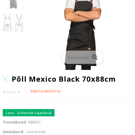
Vaata pilti
Põll Mexico Black 70x88cm
KIRJUTA ARVUSTUS
Laos - koheselt saadaval
Tootekood:
088601
Seisukord:
Uus toode