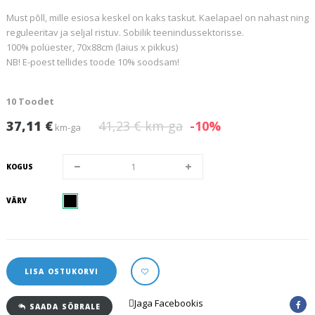
Must põll, mille esiosa keskel on kaks taskut. Kaelapael on nahast ning
reguleeritav ja seljal ristuv. Sobilik teenindussektorisse.
100% polüester, 70x88cm (laius x pikkus)
NB! E-poest tellides toode 10% soodsam!
10
Toodet
37,11 €
41,23 €
km-ga
-10%
km-ga
KOGUS
VÄRV
LISA OSTUKORVI
Jaga Facebookis
SAADA SÕBRALE